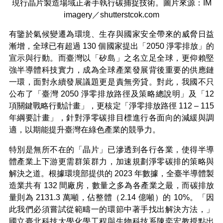
現行晶片製造場域正著手執行碳捕捉技術。圖片來源：IM
imagery／shutterstcok.com
有鑒於氣候變遷為環境、生存與國家安全帶來的威脅日益
漸增，全球已有超過 130 個國家提出「2050 淨零排放」的
宣示與行動。而臺灣以「矽島」之名立足全球，更仰賴堅
強半導體科技實力，成為全球產業發展背後重要的供應鏈
一環，面對永續發展議題更是責無旁貸。對此，我國不只
公布了「臺灣 2050 淨零排放路徑及策略總說明」及「12
項關鍵戰略行動計畫」，更核定「淨零排放路徑 112 – 115
年綱要計畫」，針對淨零碳排目標進行各面向的減緩與調
適，以期能提升臺灣在綠色產業的競爭力。
特別是無所不在的「晶片」已滲透到各行各業，使得半導
體產業上下游更需群策群力，加速規劃淨零碳排的策略與
解決之道。根據環境部提供的 2023 年數據，全臺半導體製
造業共有 132 間廠房，數量之多為各產業之最，而碳排放
量則為 2131.3 萬噸，佔整體（2.14 億噸）的 10%。「因
此我們必須嘗試從範疇一的環節中著手找出解決方法，」
國立臺北科技大學化學工程與生物科技系陳奕宏教授點出