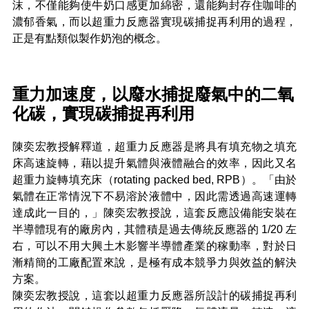
沫，不僅能夠使牛奶口感更加綿密，還能夠封存住咖啡的
濃郁香氣，而以超重力反應器實現碳捕捉再利用的過程，
正是有點類似製作奶泡的概念。
重力加速度，以廢水捕捉廢氣中的二氧
化碳，實現碳捕捉再利用
陳奕宏教授解釋道，超重力反應器是將具有填充物之填充
床高速旋轉，藉以提升氣體與液體融合的效率，因此又名
超重力旋轉填充床（rotating packed bed, RPB）。「由於
氣體在正常情況下不易溶於液體中，因此需透過高速運轉
達成此一目的，」陳奕宏教授說，這套反應設備能安裝在
半導體現有的廠房內，其體積是過去傳統反應器的 1/20 左
右，可以不用大興土木影響半導體產業的稼動率，對於日
漸精簡的工廠配置來說，是極有成本競爭力與效益的解決
方案。
陳奕宏教授說，這套以超重力反應器所設計的碳捕捉再利