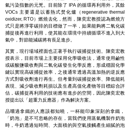
氣污染指數的元兇。目前除了 IPA 的循環再利用外，其餘
VOCs 主要還是以蓄熱式焚化爐（regenerative thermal
oxidizer, RTO）燃燒去化，然而，陳奕宏教授認為燃燒方
式只是將淨零碳排的目標做了一半，如果能夠將二氧化碳
捕捉後再進行利用，使其能在環境中持續循環不進入到大
氣中，對節能減碳將有長足進步。
其實，現行場域裡面也正著手執行碳捕捉技術。陳奕宏教
授表示，目前市場上主要採用化學吸收法，通常使用鹼性
或碳酸鹽吸收劑與二氧化碳發生化學反應，形成穩固化學
鍵以實現高碳捕捉效率，之後通常透過高溫加熱的逆反應
方式對吸收劑進行再生。但考量到碳捕捉效率、降低能耗
表現、減少吸收劑耗損以及生產高值化產物等目標綜合評
估，碳捕捉再利用的技術應有進步的空間，因此陳奕宏教
授提出以「超重力反應器」作為解決方案。
品嚐過拿鐵的人應該都知曉，一杯能印象深刻的拿鐵，
「奶泡」是不可忽略的存在，當我們使用蒸氣機製作奶泡
時，牛奶透過短時間、大面積的與空氣接觸產生細膩的泡