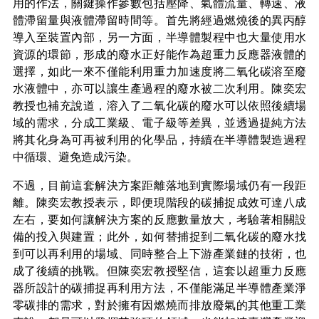
用的作法，關鍵操作參數包括壓降、氣體流量、轉速、液
體滯留量與液體滯留時間等。首先將經過燃燒後的異丙醇
導入至裝置內部，另一方面，半導體製程中也大量使用水
資源的環節，形成的廢水正好能作為超重力反應器液體的
選擇，如此一來不僅能利用重力加速度將二氧化碳溶至廢
水液體中，亦可以讓生產過程的廢水被二次利用。陳奕宏
教授也補充說道，溶入了二氧化碳的廢水可以依照後續場
域的需求，分成工業級、電子級等差異，並透過提純方法
將其化身為可再被利用的化學品，持續在半導體製造過程
中循環、避免造成污染。
不過，目前這套解決方案距離落地到實際場域仍有一段距
離。陳奕宏教授表示，即便現階段的碳捕捉成效可達八成
左右，要如何讓解決方案的反應數量放大，考驗著相關設
備的投入與建置；此外，如何替捕捉到二氧化碳的廢水找
到可以再利用的場域、同時整合上下游產業鏈的技術，也
成了後續的挑戰。但陳奕宏教授堅信，這套以超重力反應
器所設計的碳捕捉再利用方法，不僅能滿足半導體產業淨
零碳排的需求，對於擁有因燃燒而排放廢氣的其他重工業