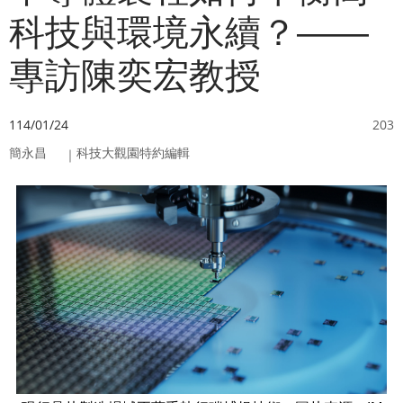
科技與環境永續？——
專訪陳奕宏教授
瀏覽
114/01/24
203
簡永昌
科技大觀園特約編輯
｜