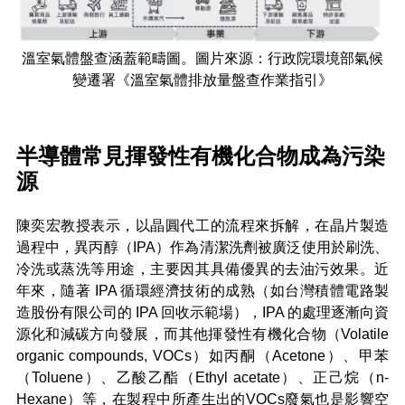
溫室氣體盤查涵蓋範疇圖。圖片來源：行政院環境部氣候
變遷署《溫室氣體排放量盤查作業指引》
半導體常見揮發性有機化合物成為污染
源
陳奕宏教授表示，以晶圓代工的流程來拆解，在晶片製造
過程中，異丙醇（IPA）作為清潔洗劑被廣泛使用於刷洗、
冷洗或蒸洗等用途，主要因其具備優異的去油污效果。近
年來，隨著 IPA 循環經濟技術的成熟（如台灣積體電路製
造股份有限公司的 IPA 回收示範場），IPA 的處理逐漸向資
源化和減碳方向發展，而其他揮發性有機化合物（Volatile
organic compounds, VOCs）如丙酮（Acetone）、甲苯
（Toluene）、乙酸乙酯（Ethyl acetate）、正己烷（n-
Hexane）等，在製程中所產生出的VOCs廢氣也是影響空