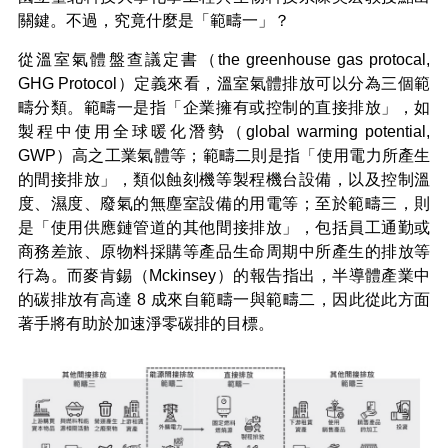
關鍵。不過，究竟什麼是「範疇一」？
從溫室氣體盤查議定書（the greenhouse gas protocal,
GHG Protocol）定義來看，溫室氣體排放可以分為三個範
疇分類。範疇一是指「企業擁有或控制的直接排放」，如
製程中使用全球暖化潛勢（global warming potential,
GWP）高之工業氣體等；範疇二則是指「使用電力所產生
的間接排放」，類似蝕刻機等製程機台設備，以及控制溫
度、濕度、廢氣的無塵室設備的用電等；至於範疇三，則
是「使用供應鏈管道的其他間接排放」，包括員工通勤或
商務差旅、原物料採購等產品生命周期中所產生的排放等
行為。而麥肯錫（Mckinsey）的報告指出，半導體產業中
的碳排放有高達 8 成來自範疇一與範疇二，因此從此方面
著手將有助於加速淨零碳排的目標。